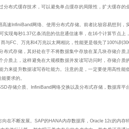
过分布式缓存技术，可以避免单点缓存的局限性，扩大缓存的
速InfiniBand网络、使用分布式存储。前者比较容易想到，
nd解决方案可实现每秒1.37亿条消息的信息通信速率，在16个计算节点上
0%-30%，而与FC、万兆和4万兆以太网相比，性能更是领先了100%到3
分布式存储，其好处在于不将数据集中存放在某几块存储介质
个介质上，这样避免在大规模数据并发读写访问时，存储介质
能力来提升数据读写吞吐能力。注意的是，一定要使用高性能
性能要求的。
存储介质、InfiniBand网络交换以及分布式存储，数据库平
断发展。SAP的HANA内存数据库，Oracle 12c的内存