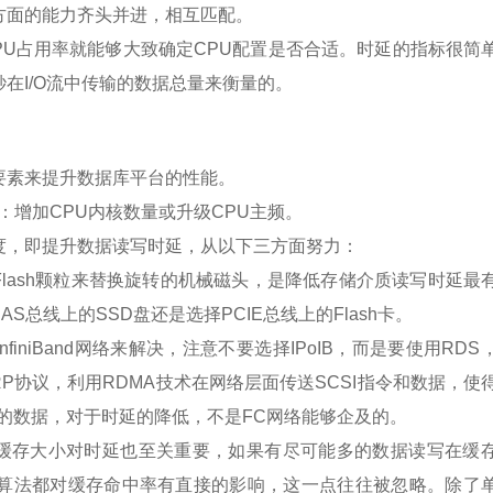
方面的能力齐头并进，相互匹配。
PU占用率就能够大致确定CPU配置是否合适。时延的指标很简
在I/O流中传输的数据总量来衡量的。
要素来提升数据库平台的性能。
是：增加CPU内核数量或升级CPU主频。
速度，即提升数据读写时延，从以下三方面努力：
Flash颗粒来替换旋转的机械磁头，是降低存储介质读写时延最
总线上的SSD盘还是选择PCIE总线上的Flash卡。
iniBand网络来解决，注意不要选择IPoIB，而是要使用RDS
P协议，利用RDMA技术在网络层面传送SCSI指令和数据，使
程的数据，对于时延的降低，不是FC网络能够企及的。
据缓存大小对时延也至关重要，如果有尽可能多的数据读写在缓
算法都对缓存命中率有直接的影响，这一点往往被忽略。除了