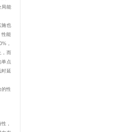
全局能
实施也
，性能
00%，
上，而
的单点
低时延
台的性
特性，