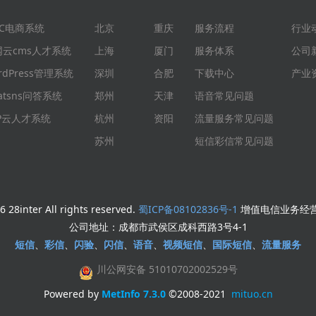
EC电商系统
北京
重庆
服务流程
行业
网云cms人才系统
上海
厦门
服务体系
公司
rdPress管理系统
深圳
合肥
下载中心
产业
atsns问答系统
郑州
天津
语音常见问题
HP云人才系统
杭州
资阳
流量服务常见问题
苏州
短信彩信常见问题
 28inter All rights reserved.
蜀ICP备08102836号-1
增值电信业务经营许
公司地址：成都市武侯区成科西路3号4-1
短信
、
彩信
、
闪验
、
闪信
、
语音
、
视频短信
、
国际短信
、
流量服务
川公网安备 51010702002529号
Powered by
MetInfo 7.3.0
©2008-2021
mituo.cn