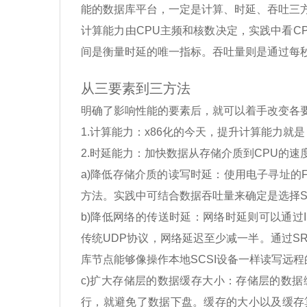
能的数据库平台，一定是计算、时延、吞吐三
计算能力由CPU主频和核数决定，实践中看C
间是衡量时延的唯一指标。吞吐量则是通过每秒
从三要素到三方法
明确了影响性能的要素后，就可以着手改变各
1.计算能力：x86化的今天，提升计算能力就
2.时延能力：加快数据从存储介质到CPU的
a)降低存储介质的读写时延：使用电子寻址的
方法。实践中可结合数据吞吐量来确定是选择SAS
b)降低网络的传送时延：网络时延则可以通过Inf
传统UDP协议，网络延迟至少减一半。通过SR
库节点能够像操作本地SCSI设备一样读写远
c)扩大存储层的数据缓存大小：存储层的数
行，就避免了数据下盘。缓存的大小以及缓存