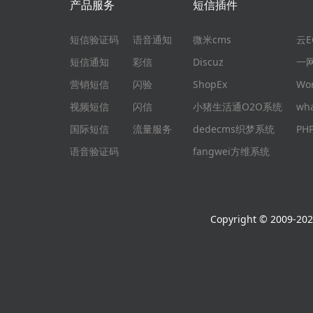
产品服务
短信插件
短信验证码
语音通知
微米cms
云
短信通知
彩信
Discuz
一
营销短信
闪验
ShopEx
Wo
视频短信
闪信
小猪生活通O2O系统
wh
国际短信
流量服务
dedecms织梦系统
P
语音验证码
fangwei方维系统
Copyright © 2009-2026