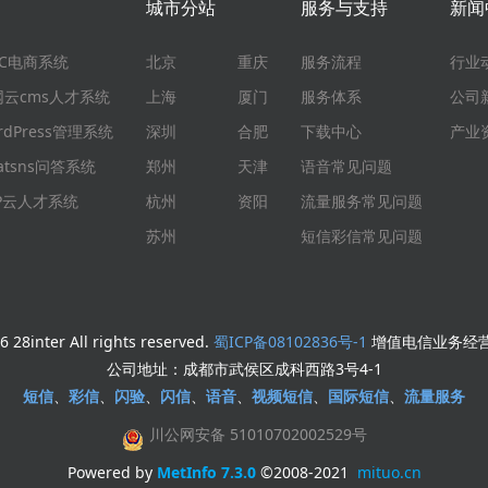
城市分站
服务与支持
新闻
EC电商系统
北京
重庆
服务流程
行业
网云cms人才系统
上海
厦门
服务体系
公司
rdPress管理系统
深圳
合肥
下载中心
产业
atsns问答系统
郑州
天津
语音常见问题
HP云人才系统
杭州
资阳
流量服务常见问题
苏州
短信彩信常见问题
 28inter All rights reserved.
蜀ICP备08102836号-1
增值电信业务经营许
公司地址：成都市武侯区成科西路3号4-1
短信
、
彩信
、
闪验
、
闪信
、
语音
、
视频短信
、
国际短信
、
流量服务
川公网安备 51010702002529号
Powered by
MetInfo 7.3.0
©2008-2021
mituo.cn