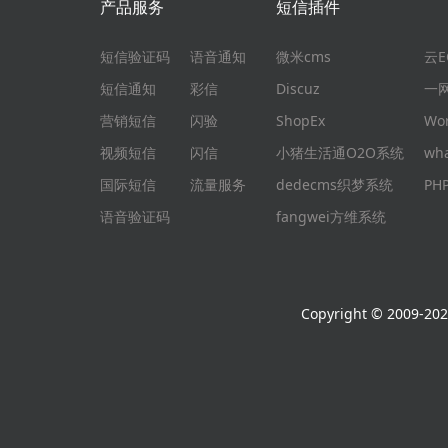
产品服务
短信插件
短信验证码
语音通知
微米cms
云
短信通知
彩信
Discuz
一
营销短信
闪验
ShopEx
Wo
视频短信
闪信
小猪生活通O2O系统
wh
国际短信
流量服务
dedecms织梦系统
P
语音验证码
fangwei方维系统
Copyright © 2009-2026