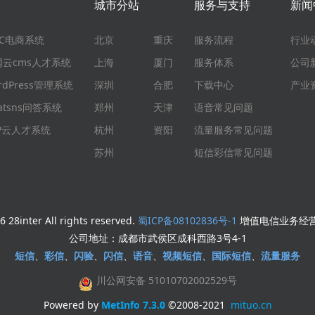
城市分站
服务与支持
新闻
EC电商系统
北京
重庆
服务流程
行业
网云cms人才系统
上海
厦门
服务体系
公司
rdPress管理系统
深圳
合肥
下载中心
产业
atsns问答系统
郑州
天津
语音常见问题
HP云人才系统
杭州
资阳
流量服务常见问题
苏州
短信彩信常见问题
 28inter All rights reserved.
蜀ICP备08102836号-1
增值电信业务经营许
公司地址：成都市武侯区成科西路3号4-1
短信
、
彩信
、
闪验
、
闪信
、
语音
、
视频短信
、
国际短信
、
流量服务
川公网安备 51010702002529号
Powered by
MetInfo 7.3.0
©2008-2021
mituo.cn