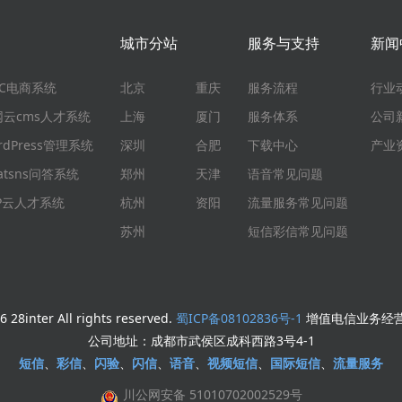
城市分站
服务与支持
新闻
EC电商系统
北京
重庆
服务流程
行业
网云cms人才系统
上海
厦门
服务体系
公司
rdPress管理系统
深圳
合肥
下载中心
产业
atsns问答系统
郑州
天津
语音常见问题
HP云人才系统
杭州
资阳
流量服务常见问题
苏州
短信彩信常见问题
 28inter All rights reserved.
蜀ICP备08102836号-1
增值电信业务经营许
公司地址：成都市武侯区成科西路3号4-1
短信
、
彩信
、
闪验
、
闪信
、
语音
、
视频短信
、
国际短信
、
流量服务
川公网安备 51010702002529号