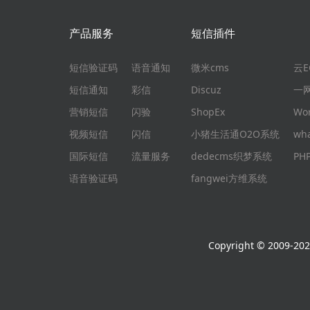
产品服务
短信插件
短信验证码
语音通知
微米cms
云
短信通知
彩信
Discuz
一
营销短信
闪验
ShopEx
Wo
视频短信
闪信
小猪生活通O2O系统
wh
国际短信
流量服务
dedecms织梦系统
P
语音验证码
fangwei方维系统
Copyright © 2009-2026