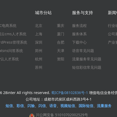
城市分站
服务与支持
新闻
EC电商系统
北京
重庆
服务流程
行业
网云cms人才系统
上海
厦门
服务体系
公司
rdPress管理系统
深圳
合肥
下载中心
产业
atsns问答系统
郑州
天津
语音常见问题
HP云人才系统
杭州
资阳
流量服务常见问题
苏州
短信彩信常见问题
 28inter All rights reserved.
蜀ICP备08102836号-1
增值电信业务经营许
公司地址：成都市武侯区成科西路3号4-1
短信
、
彩信
、
闪验
、
闪信
、
语音
、
视频短信
、
国际短信
、
流量服务
川公网安备 51010702002529号