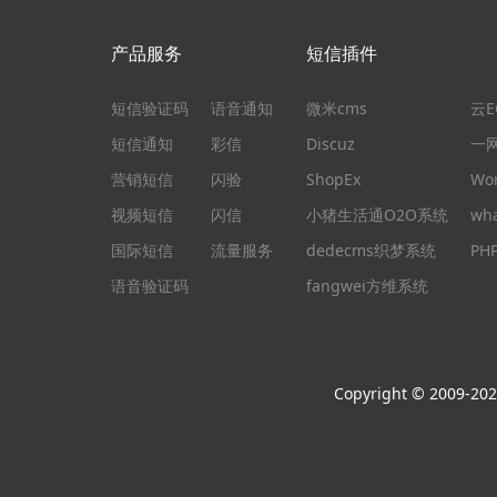
产品服务
短信插件
短信验证码
语音通知
微米cms
云
短信通知
彩信
Discuz
一
营销短信
闪验
ShopEx
Wo
视频短信
闪信
小猪生活通O2O系统
wh
国际短信
流量服务
dedecms织梦系统
P
语音验证码
fangwei方维系统
Copyright © 2009-2026