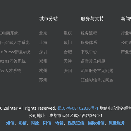
城市分站
服务与支持
新闻
EC电商系统
北京
重庆
服务流程
行业
网云cms人才系统
上海
厦门
服务体系
公司
rdPress管理系统
深圳
合肥
下载中心
产业
atsns问答系统
郑州
天津
语音常见问题
HP云人才系统
杭州
资阳
流量服务常见问题
苏州
短信彩信常见问题
 28inter All rights reserved.
蜀ICP备08102836号-1
增值电信业务经营许
公司地址：成都市武侯区成科西路3号4-1
短信
、
彩信
、
闪验
、
闪信
、
语音
、
视频短信
、
国际短信
、
流量服务