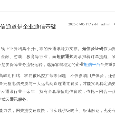
2026-07-05 11:19:44
admin
信通道是企业通信基础
类线上业务均离不开可靠的云通讯能力支撑。
短信验证码
作为
、金融、游戏、教育等行业，而
短信通知
则承担着订单提醒、
业想要保障业务流畅运转，选择靠谱稳定的
企业
短信平台
至关重
高峰期拥堵、容易被风控拦截等问题，不仅影响用户体验，还
备完整电信资质与三大运营商直连通道资源，才能实现稳定高
耕云通讯行业十余年，持有全套增值电信资质，依托三网合一
站式
云通讯服务
。
能力强，网关提交速度快，可实现秒级响应、极速触达，充分