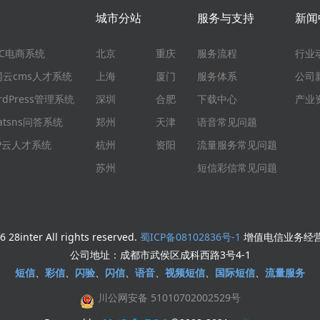
城市分站
服务与支持
新闻
EC电商系统
北京
重庆
服务流程
行业
网云cms人才系统
上海
厦门
服务体系
公司
rdPress管理系统
深圳
合肥
下载中心
产业
atsns问答系统
郑州
天津
语音常见问题
HP云人才系统
杭州
资阳
流量服务常见问题
苏州
短信彩信常见问题
 28inter All rights reserved.
蜀ICP备08102836号-1
增值电信业务经营许
公司地址：成都市武侯区成科西路3号4-1
短信
、
彩信
、
闪验
、
闪信
、
语音
、
视频短信
、
国际短信
、
流量服务
川公网安备 51010702002529号