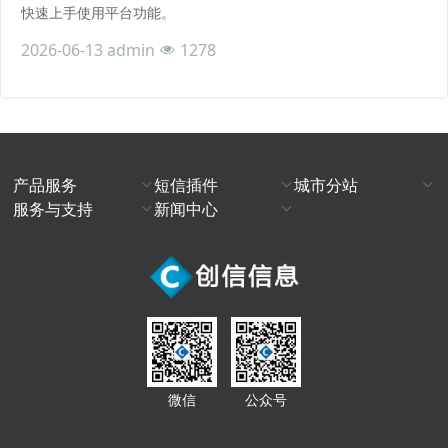
快速上手使用平台功能。
2026-06-13
admin
1278
产品服务
短信插件
城市分站
服务与支持
新闻中心
微信
公众号